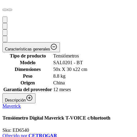
Características generales
Tipo de producto
Tensiómetros
Modelo
SAL0201 - BT
Dimensiones
50x X 30 x22 cm
Peso
8.8 kg
Origen
China
Garantía del proveedor
12 meses
Descripción
Maverick
Tensiómetro Digital Maverick T-VOICE c/bluetooth
Sku:
ED6540
Ofrecido por
CETROGAR