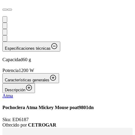
Especificaciones técnicas
Capacidad
60 g
Potencia
1200 W
Características generales
Descripción
Atma
Pochoclera Atma Mickey Mouse poat9801dn
Sku:
ED6187
Ofrecido por
CETROGAR