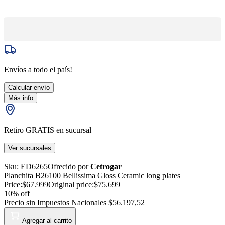
Envíos a todo el país!
Calcular envío
Más info
Retiro GRATIS en sucursal
Ver sucursales
Sku:
ED6265
Ofrecido por
Cetrogar
Planchita B26100 Bellissima Gloss Ceramic long plates
Price:
$67.999
Original price:
$75.699
10
% off
Precio sin Impuestos Nacionales
$56.197,52
Agregar al carrito