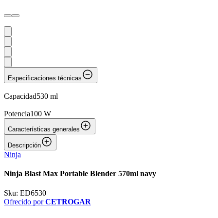
Especificaciones técnicas
Capacidad
530 ml
Potencia
100 W
Características generales
Descripción
Ninja
Ninja Blast Max Portable Blender 570ml navy
Sku:
ED6530
Ofrecido por
CETROGAR