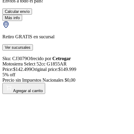
Envíos a todo el país!
Calcular envío
Más info
Retiro GRATIS en sucursal
Ver sucursales
Sku:
CJ3079
Ofrecido por
Cetrogar
Motosierra Select 52cc G1855AR
Price:
$142.499
Original price:
$149.999
5
% off
Precio sin Impuestos Nacionales
$0,00
Agregar al carrito