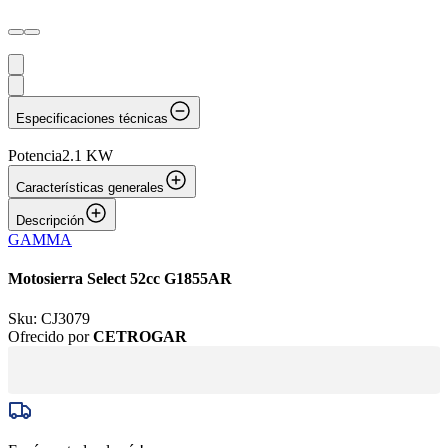
Especificaciones técnicas
Potencia
2.1 KW
Características generales
Descripción
GAMMA
Motosierra Select 52cc G1855AR
Sku:
CJ3079
Ofrecido por
CETROGAR