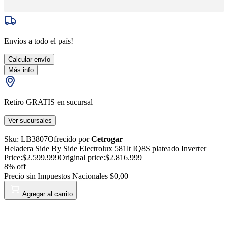
Envíos a todo el país!
Calcular envío
Más info
Retiro GRATIS en sucursal
Ver sucursales
Sku:
LB3807
Ofrecido por
Cetrogar
Heladera Side By Side Electrolux 581lt IQ8S plateado Inverter
Price:
$2.599.999
Original price:
$2.816.999
8
% off
Precio sin Impuestos Nacionales
$0,00
Agregar al carrito