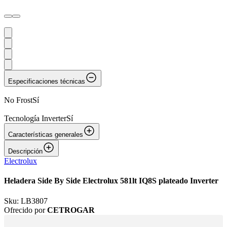
Especificaciones técnicas
No Frost
Sí
Tecnología Inverter
Sí
Características generales
Descripción
Electrolux
Heladera Side By Side Electrolux 581lt IQ8S plateado Inverter
Sku:
LB3807
Ofrecido por
CETROGAR