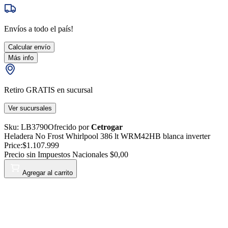
Envíos a todo el país!
Calcular envío
Más info
Retiro GRATIS en sucursal
Ver sucursales
Sku:
LB3790
Ofrecido por
Cetrogar
Heladera No Frost Whirlpool 386 lt WRM42HB blanca inverter
Price:
$1.107.999
Precio sin Impuestos Nacionales
$0,00
Agregar al carrito