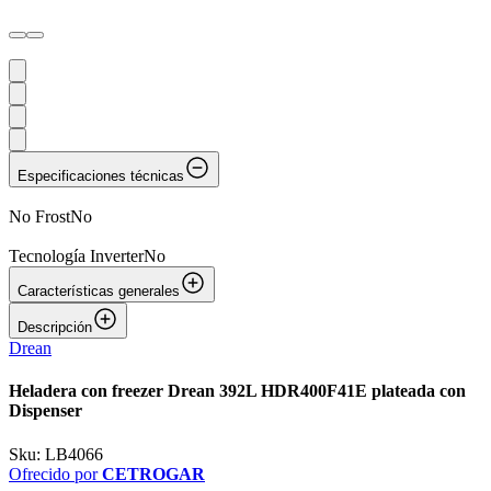
Especificaciones técnicas
No Frost
No
Tecnología Inverter
No
Características generales
Descripción
Drean
Heladera con freezer Drean 392L HDR400F41E plateada con
Dispenser
Sku:
LB4066
Ofrecido por
CETROGAR