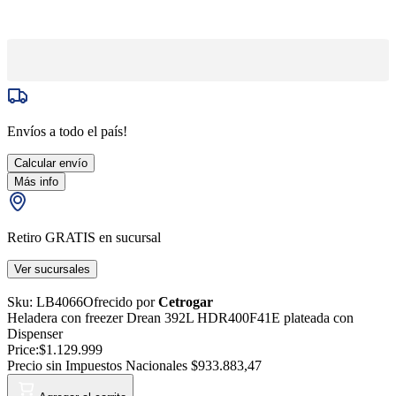
Envíos a todo el país!
Calcular envío
Más info
Retiro GRATIS en sucursal
Ver sucursales
Sku:
LB4066
Ofrecido por
Cetrogar
Heladera con freezer Drean 392L HDR400F41E plateada con
Dispenser
Price:
$1.129.999
Precio sin Impuestos Nacionales
$933.883,47