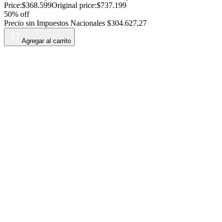
Price:
$368.599
Original price:
$737.199
50
% off
Precio sin Impuestos Nacionales
$304.627,27
Agregar al carrito