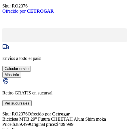
Sku:
RO2376
Ofrecido por
CETROGAR
Envíos a todo el país!
Calcular envío
Más info
Retiro GRATIS en sucursal
Ver sucursales
Sku:
RO2376
Ofrecido por
Cetrogar
Bicicleta MTB 29'' Futura CHEETAH Alum Shim moka
Price:
$389.499
Original price:
$409.999