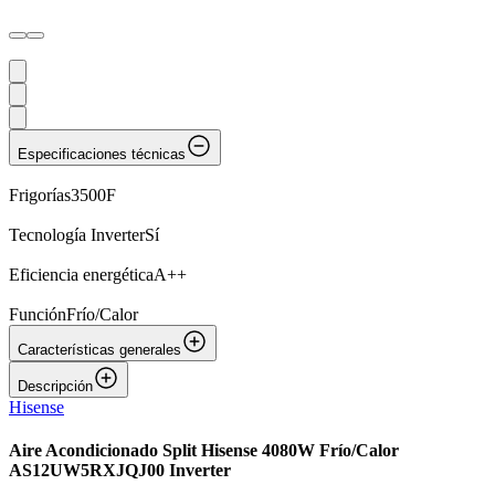
Especificaciones técnicas
Frigorías
3500F
Tecnología Inverter
Sí
Eficiencia energética
A++
Función
Frío/Calor
Características generales
Descripción
Hisense
Aire Acondicionado Split Hisense 4080W Frío/Calor
AS12UW5RXJQJ00 Inverter