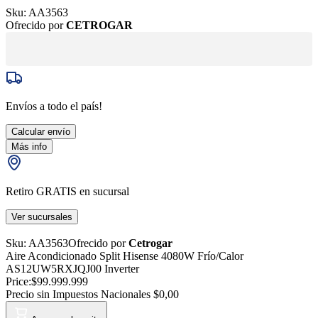
Sku:
AA3563
Ofrecido por
CETROGAR
Envíos a todo el país!
Calcular envío
Más info
Retiro GRATIS en sucursal
Ver sucursales
Sku:
AA3563
Ofrecido por
Cetrogar
Aire Acondicionado Split Hisense 4080W Frío/Calor
AS12UW5RXJQJ00 Inverter
Price:
$99.999.999
Precio sin Impuestos Nacionales
$0,00